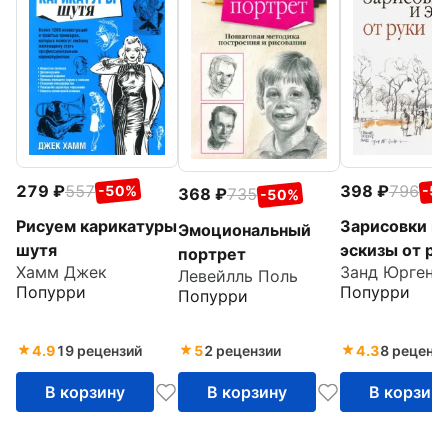
279
557
398
796
-50%
-5
368
735
-50%
Рисуем карикатуры
Зарисовки и
Эмоциональный
шутя
эскизы от ру
портрет
Хамм Джек
Занд Юргенд
Левейлль Поль
Попурри
Попурри
Попурри
4.9
19 рецензий
5
2 рецензии
4.3
8 реценз
В корзину
В корзину
В корзин