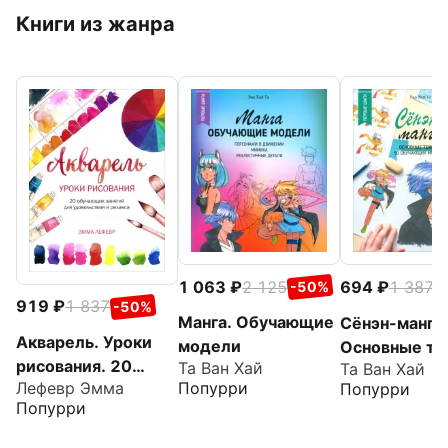
Книги из жанра
1 063
2 125
694
1 387
-50%
-
919
1 837
-50%
Манга. Обучающие
Сёнэн-манга.
Акварель. Уроки
модели
Основные те
рисования. 20
Та Ван Хай
Та Ван Хай
Лефевр Эмма
Попурри
Попурри
обучающих занятий
Попурри
для удовольствия и
релакса