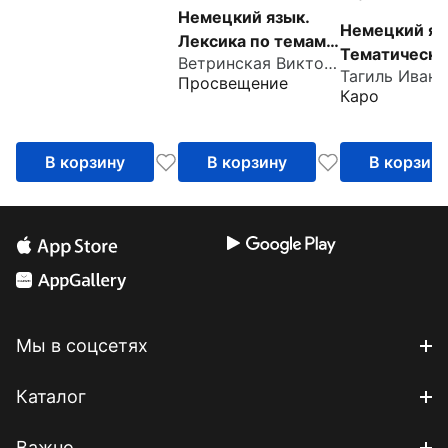
Немецкий язык.
Немецкий яз
Лексика по темам.
Тематически
Ветринская Виктория Владиславовна
Учебное пособие
справочник
Просвещение
для
Каро
продолжающих
В корзину
В корзину
В корзин
Мы в соцсетях
Каталог
Важно