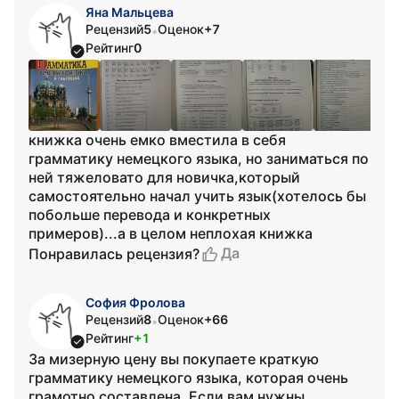
Яна Мальцева
Рецензий
5
Оценок
+7
•
Рейтинг
0
книжка очень емко вместила в себя
грамматику немецкого языка, но заниматься по
ней тяжеловато для новичка,который
самостоятельно начал учить язык(хотелось бы
побольше перевода и конкретных
примеров)...а в целом неплохая книжка
Да
Понравилась рецензия?
София Фролова
Рецензий
8
Оценок
+66
•
Рейтинг
+1
За мизерную цену вы покупаете краткую
грамматику немецкого языка, которая очень
грамотно составлена. Если вам нужны