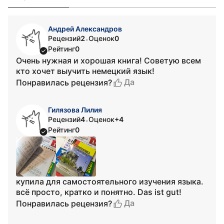
Андрей Александров
Рецензий
2
Оценок
0
•
Рейтинг
0
Очень нужная и хорошая книга! Советую всем
кто хочет выучить немецкий язык!
Да
Понравилась рецензия?
Гилязова Лилия
Рецензий
4
Оценок
+4
•
Рейтинг
0
купила для самостоятельного изучения языка.
всё просто, кратко и понятно. Das ist gut!
Да
Понравилась рецензия?