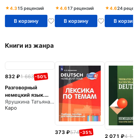
4.3
15 рецензий
4.6
17 рецензий
4.6
24 рецен
В корзину
В корзину
В корзин
Книги из жанра
832
1 663
-50%
Разговорный
немецкий язык.
Ярушкина Татьяна Семеновна
Интенсивный курс
Каро
373
574
-35%
2 071
4 14