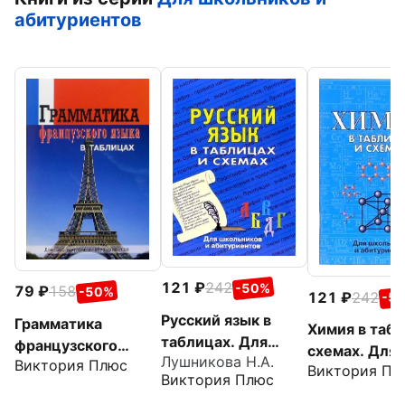
абитуриентов
121
242
-50%
79
158
-50%
121
242
-5
Русский язык в
Грамматика
Химия в табл
таблицах. Для
французского
схемах. Для
Лушникова Н.А.
школьников и
Виктория Плюс
языка в таблицах
Виктория Пл
школьников 
Виктория Плюс
абитуриентов
абитуриенто