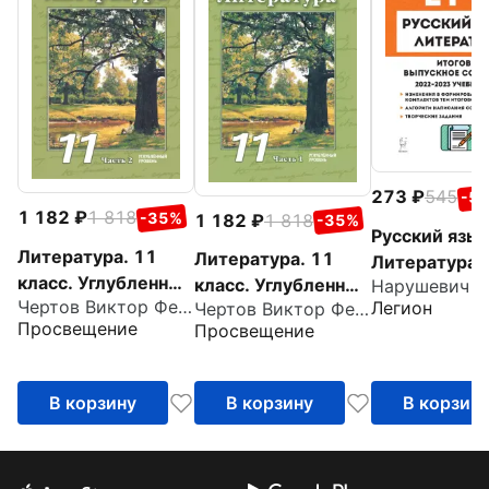
273
545
-5
1 182
1 818
-35%
1 182
1 818
-35%
Русский язык
Литература. 11
Литература. 11
Литература.
класс. Углубленный
класс. Углубленный
класс. Итого
Чертов Виктор Федорович
Легион
уровень. Учебное
Чертов Виктор Федорович
уровень. Учебное
выпускное
Просвещение
Просвещение
пособие. Часть 2
пособие. Часть 1
сочинение
В корзину
В корзину
В корзин