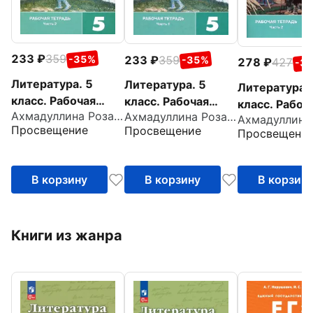
233
359
233
359
-35%
-35%
278
427
-3
Литература. 5
Литература. 5
Литература. 
класс. Рабочая
класс. Рабочая
класс. Рабоч
Ахмадуллина Роза Габдулловна
Ахмадуллина Роза Габдулловна
тетрадь. В 2-х
тетрадь. В 2-х
тетрадь. В 2
Просвещение
Просвещение
Просвещени
частях. Часть 2.
частях. Часть 1.
частях. Часть
ФГОС
ФГОС
ФГОС
В корзину
В корзину
В корзин
Книги из жанра