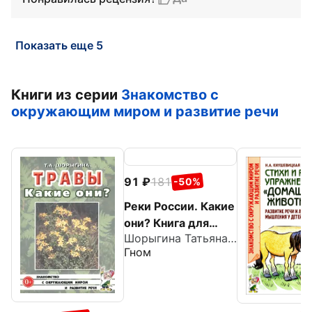
Показать еще 5
Книги из серии
Знакомство с
окружающим миром и развитие речи
91
181
-50%
Реки России. Какие
они? Книга для
Шорыгина Татьяна Андреевна
воспитателей,
Гном
гувернеров и
родителей