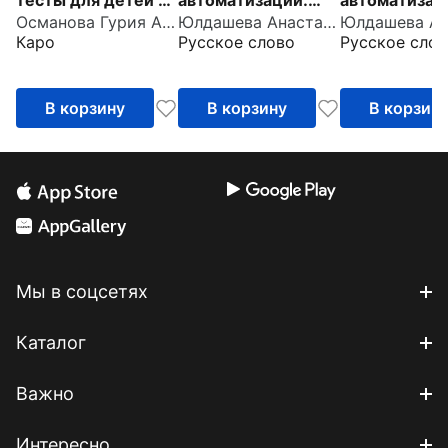
тесты для детей 2-
автоматизации.
автоматизац
Османова Гурия Абдулбарисовна
Юлдашева Анастасия Павловна
3 лет
Звук Ш
Звук С
Каро
Русское слово
Русское слов
В корзину
В корзину
В корзин
Мы в соцсетях
Каталог
Важно
Интересно