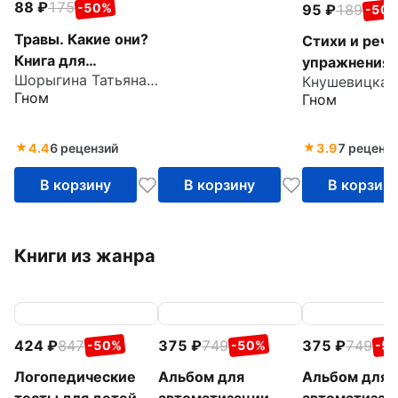
88
175
-50%
95
189
-50
Травы. Какие они?
Стихи и реч
Книга для
упражнения 
Шорыгина Татьяна Андреевна
воспитателей,
теме "Дома
Гном
Гном
гувернеров и
животные".
родителей
Развитие реч
логического
4.4
6 рецензий
3.9
7 реценз
мышления у 
В корзину
В корзину
В корзин
Книги из жанра
424
847
375
749
375
749
-50%
-50%
-5
Логопедические
Альбом для
Альбом для