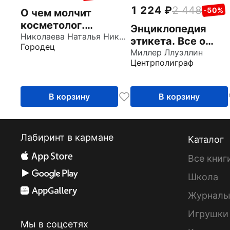
1 224
2 448
-50%
О чем молчит
косметолог.
Энциклопедия
Истории женщин,
Николаева Наталья Николаевна
этикета. Все о
Городец
мечтающих о любви
правилах хорошег
Миллер Ллуэллин
Центрполиграф
тона
В корзину
В корзину
Лабиринт в кармане
Каталог
Все книг
Школа
Журнал
Игрушки
Мы в соцсетях