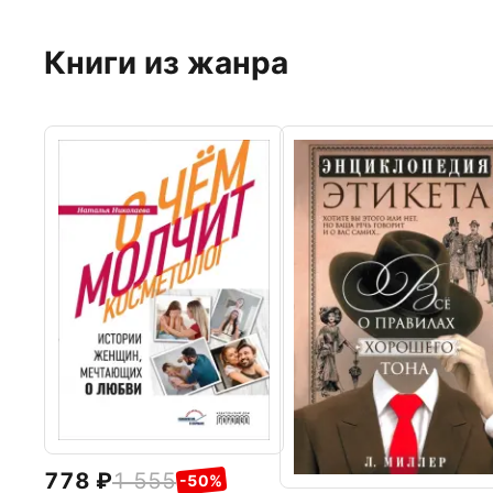
Книги из жанра
778
1 555
-50%