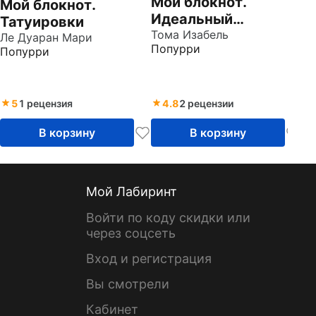
Мой блокнот.
Мой блокнот.
Идеальный
Татуировки
гардероб
Тома Изабель
Ле Дуаран Мари
Попурри
Попурри
5
1 рецензия
4.8
2 рецензии
В корзину
В корзину
Мой Лабиринт
Войти по коду скидки или
через соцсеть
Вход и регистрация
Вы смотрели
Кабинет