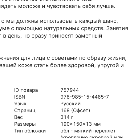
ядеть моложе и чувствовать себя лучше.
 что мы должны использовать каждый шанс,
зуме с помощью натуральных средств. Занятия
 в день, но сразу приносят заметный
жнения для лица с советами по образу жизни,
 вашей коже стать более здоровой, упругой и
ID товара
757944
ISBN
978-985-15-4485-7
Язык
Русский
Страниц
168
(Офсет)
Вес
314
г
Размеры
190x150x13
мм
Тип обложки
обл - мягкий переплет
(крепление скрепкой или