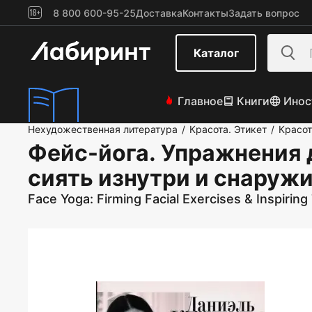
8 800 600-95-25
Доставка
Контакты
Задать вопрос
Каталог
Главное
Книги
Инос
Нехудожественная литература
Красота. Этикет
Красот
/
/
Фейс-йога. Упражнения 
сиять изнутри и снаруж
Face Yoga: Firming Facial Exercises & Inspiring