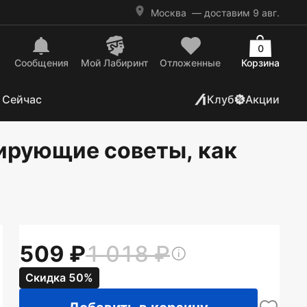
Москва
— доставим 9 авг.
0
Сообщения
Mой Лабиринт
Отложенные
Корзина
 Сейчас
Клуб
Акции
ирующие советы, как
509
1 018
Скидка 50%