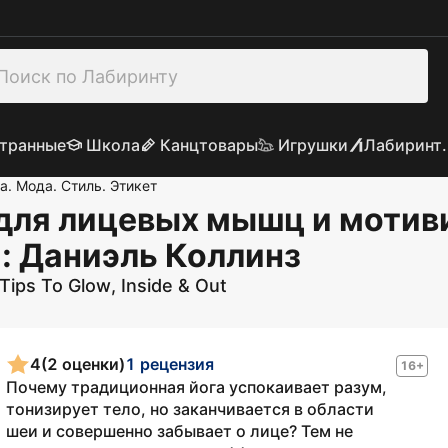
транные
Школа
Канцтовары
Игрушки
Лабиринт.
а. Мода. Стиль. Этикет
для лицевых мышц и мотив
и
: Даниэль Коллинз
 Tips To Glow, Inside & Out
4
(2 оценки)
1 рецензия
16+
Почему традиционная йога успокаивает разум,
тонизирует тело, но заканчивается в области
шеи и совершенно забывает о лице? Тем не