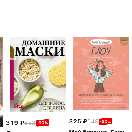
325
649
-50%
319
638
-50%
Мой блокнот. Глоу