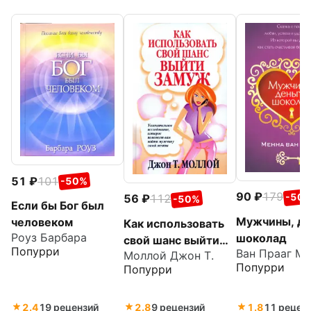
51
101
-50%
90
179
-50
56
112
-50%
Если бы Бог был
Мужчины, де
человеком
Как использовать
Роуз Барбара
шоколад
свой шанс выйти
Попурри
Ван Прааг Ме
Моллой Джон Т.
замуж
Попурри
Попурри
2.4
19 рецензий
2.8
9 рецензий
1.8
11 рецен