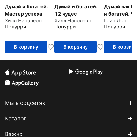
Думай и богатей.
Думай и богатей.
Думай как б
Мастер успеха
12 чудес
и богатей. Ч
Хилл Наполеон
Хилл Наполеон
Грин Дон
видят милли
Попурри
Попурри
Попурри
и не видят
остальные
В корзину
В корзину
В корзин
Мы в соцсетях
Каталог
Важно