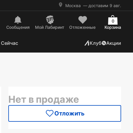
Москва
— доставим 9 авг.
0
Сообщения
Mой Лабиринт
Отложенные
Корзина
 Сейчас
Клуб
Акции
Нет в продаже
Отложить