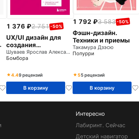
1 792
3 583
-50%
1 376
2 751
-50%
Фэшн-дизайн.
UX/UI дизайн для
Техники и приемы
создания
Такамура Дзэсю
идеального
Шуваев Ярослав Александрович
Попурри
Бомбора
продукта. Полный и
исчерпывающий гид
4.4
9 рецензий
5
5 рецензий
В корзину
В корзину
Интересно
и
Лабиринт. Сейчас
Детский навигатор