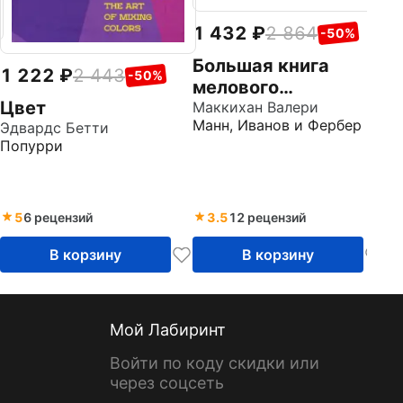
1 432
2 864
-50%
Большая книга
1 222
2 443
-50%
мелового
Цвет
леттеринга.
Маккихан Валери
Манн, Иванов и Фербер
Эдвардс Бетти
Создавай и
Попурри
развивай свой стиль
5
6 рецензий
3.5
12 рецензий
В корзину
В корзину
Мой Лабиринт
Войти по коду скидки или
через соцсеть