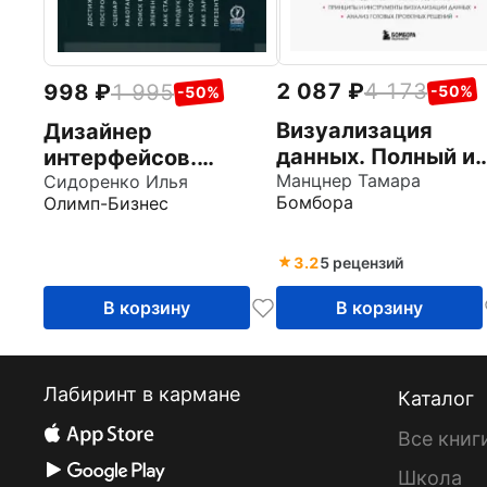
2 087
4 173
998
1 995
-50%
-50%
Визуализация
Дизайнер
данных. Полный и
интерфейсов.
исчерпывающий
Манцнер Тамара
Принципы работы и
Сидоренко Илья
Бомбора
Олимп-Бизнес
курс для
построение
начинающих
карьеры
3.2
5 рецензий
В корзину
В корзину
Лабиринт в кармане
Каталог
Все книг
Школа