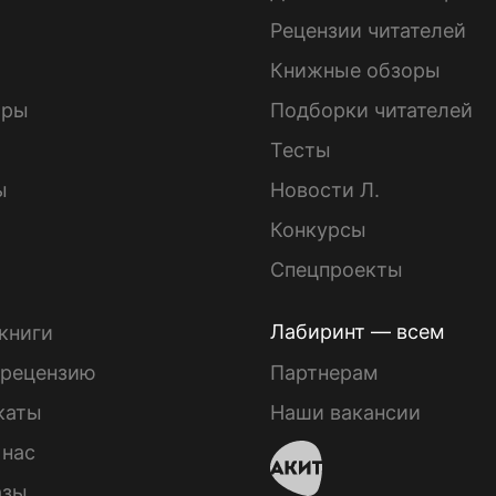
ы
Рецензии читателей
Книжные обзоры
ары
Подборки читателей
Тесты
ы
Новости Л.
Конкурсы
Спецпроекты
Лабиринт — всем
книги
 рецензию
Партнерам
каты
Наши вакансии
 нас
азы