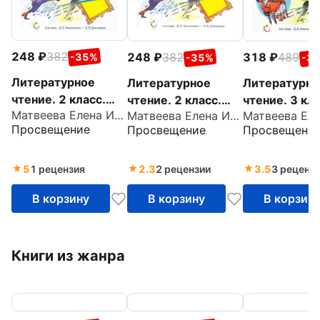
248
382
248
382
318
489
-35%
-35%
-3
Литературное
Литературное
Литературно
чтение. 2 класс.
чтение. 2 класс.
чтение. 3 кла
Матвеева Елена Ивановна
Матвеева Елена Ивановна
Рабочая тетрадь.
Рабочая тетрадь.
Рабочая тетр
Просвещение
Просвещение
Просвещени
Часть 1. ФГОС
Часть 2. ФГОС
Часть 2. ФГ
5
1 рецензия
2.3
2 рецензии
3.5
3 реценз
В корзину
В корзину
В корзин
Книги из жанра