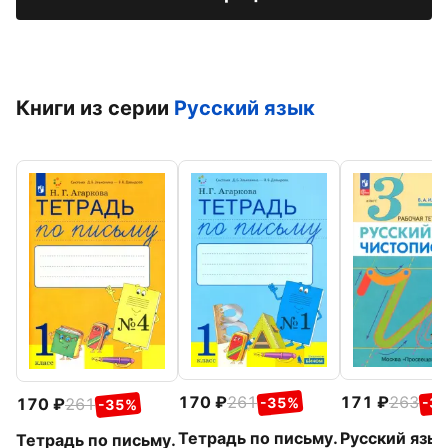
Книги из серии
Русский язык
170
261
171
263
-35%
-3
170
261
-35%
Тетрадь по письму.
Русский язык
Тетрадь по письму.