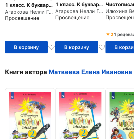
1 класс. К букварю
Чистописани
1 класс. К букварю
Агаркова Нелли Георгиевна
Л. И. Тимченко.
класс. Рабоч
Агаркова Нелли Георгиевна
Л. И. Тимченко.
Просвещение
Просвещени
Просвещение
Часть 1. ФГОС
тетрадь. Час
Часть 4. ФГОС
ФГОС
2
1 рецензия
В корзину
В корзину
В корзин
Книги автора
Матвеева Елена Ивановна