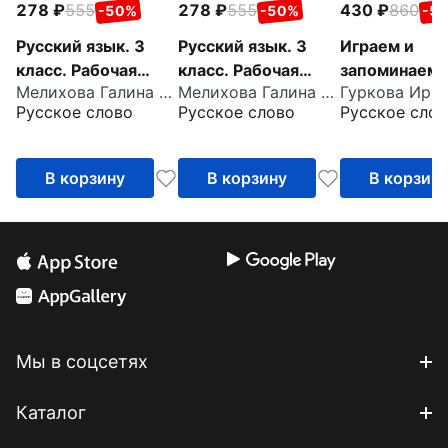
278
555
278
555
430
860
-50%
-50%
-5
Русский язык. 3
Русский язык. 3
Играем и
класс. Рабочая
класс. Рабочая
запоминаем.
Мелихова Галина Ивановна
Мелихова Галина Ивановна
тетрадь к учебнику
тетрадь к учебнику
класс. Трена
Русское слово
Русское слово
Русское слов
Л.В. Кибиревой и
Л.В. Кибиревой и
русскому яз
др. В 2-х частях.
др. В 2-х частях.
Часть 2
Часть 1
В корзину
В корзину
В корзин
Мы в соцсетях
Каталог