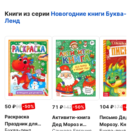
Книги из серии
Новогодние книги Буква-
Ленд
50
99
104
174
-50%
71
142
-4
-50%
Раскраска
Письмо Дед
Активити-книга
Праздник для
Морозу. Кни
Дед Мороз и
Буква-ленд
Буква-ленд
друзей
Сачкова Евгения