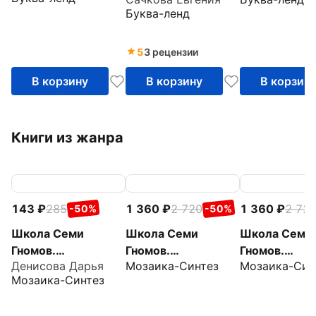
наклейками
Новый год!
Буква-ленд
5
3 рецензии
В корзину
В корзину
В корзин
Книги из жанра
143
285
1 360
2 720
1 360
2 72
-50%
-50%
Школа Семи
Школа Семи
Школа Семи
Гномов.
Гномов.
Гномов.
Денисова Дарья
Мозаика-Синтез
Мозаика-Син
Мастерская.
Мастерская.
Мастерская.
Мозаика-Синтез
Декоративное
Развивающий
Развивающи
творчество 6+
набор для
набор для