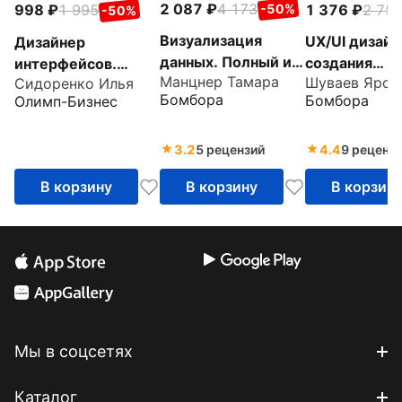
2 087
4 173
1 376
2 75
998
1 995
-50%
-50%
Визуализация
UX/UI дизайн
Дизайнер
данных. Полный и
создания
интерфейсов.
Манцнер Тамара
Сидоренко Илья
исчерпывающий
идеального
Принципы работы
Бомбора
Бомбора
Олимп-Бизнес
курс для
продукта. П
и построение
начинающих
и исчерпыв
карьеры
гид
3.2
5 рецензий
4.4
9 реценз
В корзину
В корзину
В корзин
Мы в соцсетях
Каталог