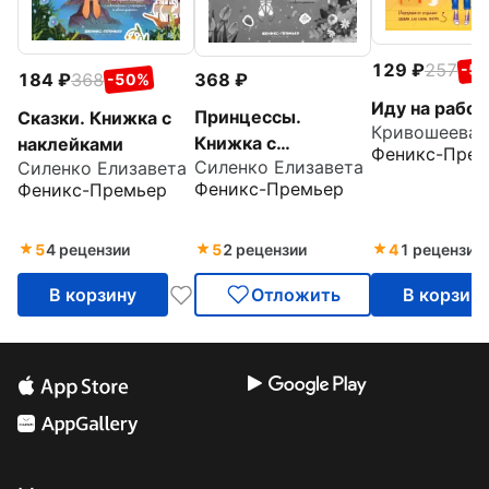
129
257
-5
368
184
368
-50%
Иду на работ
Принцессы.
Сказки. Книжка с
Кривошеева 
Книжка с
наклейками
Феникс-Прем
Силенко Елизавета
Силенко Елизавета
наклейками
Феникс-Премьер
Феникс-Премьер
5
4 рецензии
5
2 рецензии
4
1 рецензия
В корзину
Отложить
В корзин