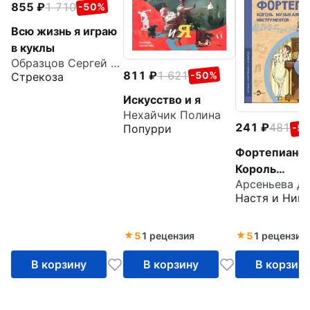
855
1 710
-50%
Всю жизнь я играю
в куклы
Образцов Сергей Владимирович
811
1 621
-50%
Стрекоза
Искусство и я
Нехайчик Полина
241
481
-5
Попурри
Фортепиано.
Король
Арсеньева Д
музыкальны
Настя и Ники
инструменто
5
1 рецензия
5
1 рецензия
В корзину
В корзину
В корзин