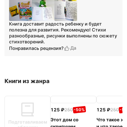
Книга доставит радость ребенку и будет
полезна для развития. Рекомендую! Стихи
разнообразные, рисунки выполнены по сюжету
стихотворений.
Да
Понравилась рецензия?
Книги из жанра
125
250
125
250
-50%
-5
Этот дом со
Что такое х
Подготавливаем
скрипучим
и что такое 