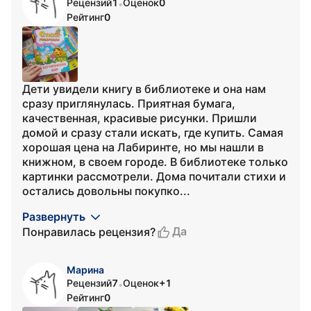
Рецензий
1
Оценок
0
•
Рейтинг
0
Дети увидели книгу в библиотеке и она нам
сразу приглянулась. Приятная бумага,
качественная, красивые рисунки. Пришли
домой и сразу стали искать, где купить. Самая
хорошая цена на Лабиринте, но мы нашли в
книжном, в своем городе. В библиотеке только
картинки рассмотрели. Дома почитали стихи и
остались довольны покупко...
Развернуть
Да
Понравилась рецензия?
Марина
Рецензий
7
Оценок
+1
•
Рейтинг
0