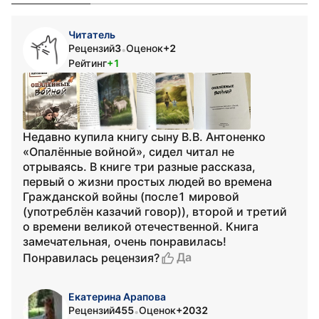
Читатель
Рецензий
3
Оценок
+2
•
Рейтинг
+1
Недавно купила книгу сыну В.В. Антоненко
«Опалённые войной», сидел читал не
отрываясь. В книге три разные рассказа,
первый о жизни простых людей во времена
Гражданской войны (после1 мировой
(употреблён казачий говор)), второй и третий
о времени великой отечественной. Книга
замечательная, очень понравилась!
Да
Понравилась рецензия?
Екатерина Арапова
Рецензий
455
Оценок
+2032
•