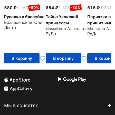
580
1 160
654
1 308
616
1 231
-50%
-50%
-
Русалка в бассейне
Тайна Укокской
Перчатки с
Вознесенская Юлия Николаевна
принцессы
пришитыми
Лепта
Измайлов Александр
пальцами
РуДа
РуДа
В корзину
В корзину
В корзин
Мы в соцсетях