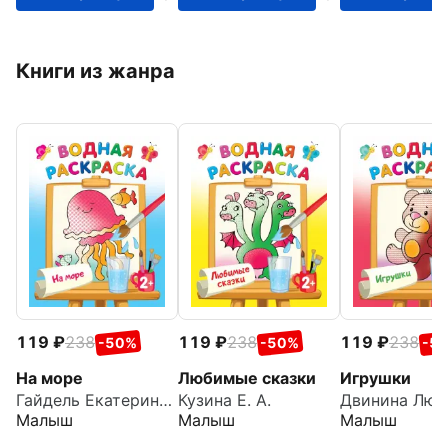
Книги из жанра
119
238
119
238
119
238
-50%
-50%
-5
На море
Любимые сказки
Игрушки
Гайдель Екатерина Анатольевна
Кузина Е. А.
Малыш
Малыш
Малыш