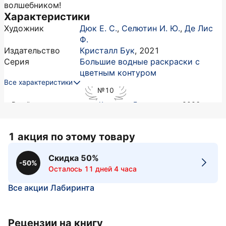
волшебником!
Характеристики
Художник
Дюк Е. С.
,
Селютин И. Ю.
,
Де Лис
Ф.
Издательство
Кристалл Бук
,
2021
Серия
Большие водные раскраски с
цветным контуром
Все характеристики
№10
в рейтинге издательства
Кристалл Бук
в августе 2026
1 акция по этому товару
Скидка 50%
-50%
Осталось 11 дней 4 часа
Все акции Лабиринта
Рецензии на книгу