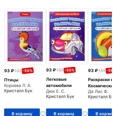
93
185
93
185
-50%
93
185
-50
-50%
Легковые
Раскраски в
Птицы
автомобили
Корнева Л. А.
Космическая
Кристалл Бук
Дюк Е. С.
Де Лис Ф.
техника
Кристалл Бук
Кристалл Бу
В корзину
В корзину
В корзин