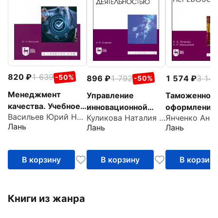
820
1 639
-50%
896
1 792
1 574
3 14
-50%
Менеджмент
Управление
Таможенное
качества. Учебное
инновационной
оформление
Васильев Юрий Николаевич
пособие для вузов
Куликова Наталия Николаевна
деятельностью.
перевозок. У
Лань
Лань
Лань
Учебное пособие
пособие для 
В корзину
В корзину
В корзин
Книги из жанра