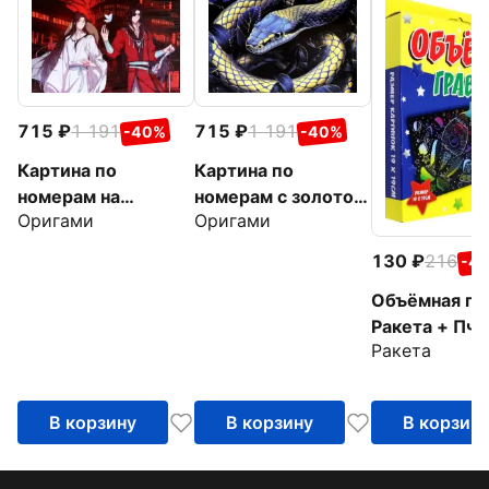
715
1 191
715
1 191
-40%
-40%
Картина по
Картина по
номерам на
номерам с золотом
Оригами
Оригами
подрамнике
на подрамнике
Благословение
Символ вечности
130
216
-4
небожителей.
Объёмная гр
Искатель цветов
Ракета + Пчё
Ракета
В корзину
В корзину
В корзин