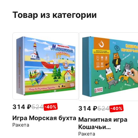
Товар из категории
314
524
-40%
314
524
-40%
Игра Морская бухта
Магнитная игра
Ракета
Кошачьи
перевертыши
Ракета