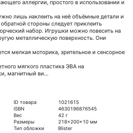
вающего аллергии, простого в использовании и
ужно лишь наклеить на неё объёмные детали и
с обратной стороны следует приклеить
ворческий набор. Игрушки можно повесить на
ругую металлическую поверхность. Они
ется мелкая моторика, зрительное и сенсорное
ветного мягкого пластика ЭВА на
, магнитный ви...
ID товара
1021615
ISBN
4630196876545
Вес
42
г
Размеры
218x200x10
мм
Тип обложки
Blister