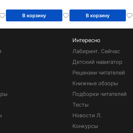
для обучения букв и
для обучения букв и
чтению
чтению
В корзину
В корзину
Интересно
и
Лабиринт. Сейчас
Детский навигатор
ы
Рецензии читателей
Книжные обзоры
ары
Подборки читателей
Тесты
ы
Новости Л.
Конкурсы