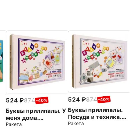
524
874
524
874
-40%
-40%
Буквы прилипалы.
Буквы прилипалы. У
Посуда и техника.
меня дома.
Магнитный набор
Ракета
Магнитный набор
Ракета