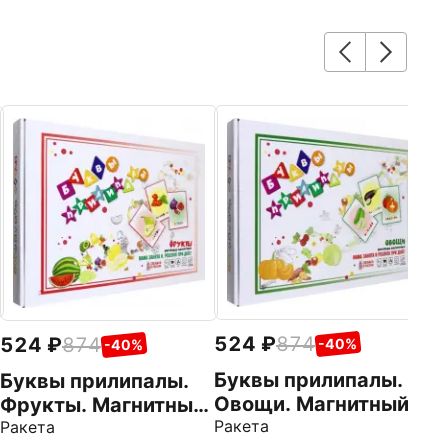
2
Н
Ф
d
524
874
524
874
-40%
-40%
Буквы прилипалы.
Буквы прилипалы.
Овощи. Магнитный
Фрукты. Магнитный
набор для обучения
Ракета
набор для обучения
Ракета