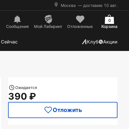
Москва
— доставим 10 авг.
0
Сообщения
Mой Лабиринт
Отложенные
Корзина
 Сейчас
Клуб
Акции
Ожидается
390
Отложить