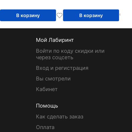
букв и чтению
букв и чтению
В корзину
В корзину
Мой Лабиринт
Войти по коду скидки или
через соцсеть
Вход и регистрация
Вы смотрели
Кабинет
Помощь
Как сделать заказ
Оплата