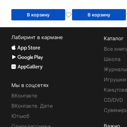
В корзину
В корзину
Лабиринт в кармане
Каталог
Все книг
Школа
Журнал
Игрушки
Мы в соцсетях
Канцтов
ВКонтакте
CD/DVD
ВКонтакте. Дети
Сувенир
Ютьюб
Важно
Одноклассники