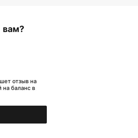
н вам?
шет отзыв на
й на баланс в