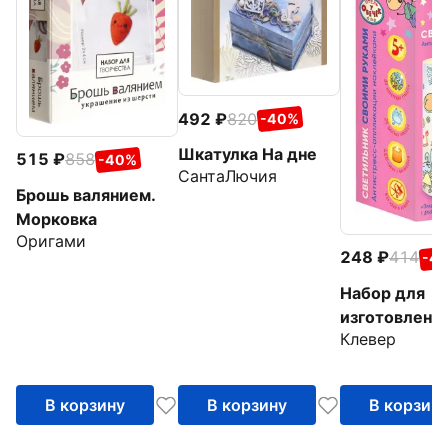
492
820
-40%
Шкатулка На дне
515
858
-40%
СантаЛючия
Брошь валянием.
Морковка
Оригами
248
414
-4
Набор для
изготовлени
Клевер
светильника
Праздник с
друзьями
В корзину
В корзину
В корзин