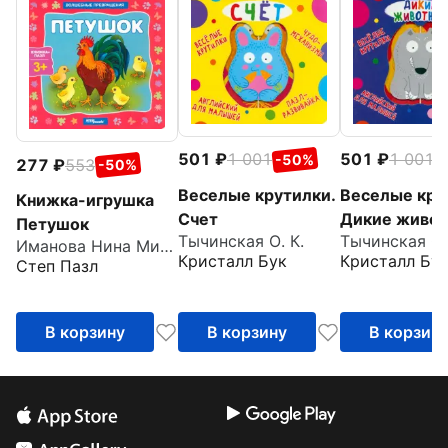
501
1 001
501
1 001
-50%
-
277
553
-50%
Веселые крутилки.
Веселые кру
Книжка-игрушка
Счет
Дикие живо
Петушок
Тычинская О. К.
Тычинская О.
Иманова Нина Михайловна
Кристалл Бук
Кристалл Бу
Степ Пазл
В корзину
В корзину
В корзин