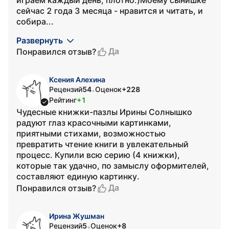
играем каждый день, плотно:)Моему сынишке
сейчас 2 года 3 месяца - нравится и читать, и
собира...
Развернуть
Да
Понравился отзыв?
Ксения Алехина
Рецензий
54
Оценок
+228
•
Рейтинг
+1
Чудесные книжки-пазлы Ирины Солнышко
радуют глаз красочными картинками,
приятными стихами, возможностью
превратить чтение книги в увлекательный
процесс. Купили всю серию (4 книжки),
которые так удачно, по замыслу оформителей,
составляют единую картинку.
Да
Понравился отзыв?
Ирина Жушман
Рецензий
5
Оценок
+8
•