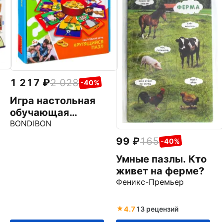
1 217
2 028
-40%
Игра настольная
обучающая
"Крутящийся пазл"
BONDIBON
(ВВ2418)
99
165
-40%
Умные пазлы. Кто
живет на ферме?
Феникс-Премьер
4.7
13 рецензий