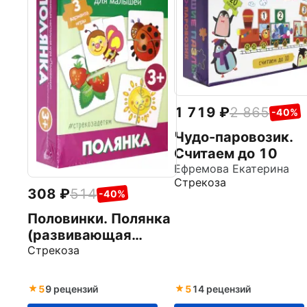
1 719
2 865
-40%
Чудо-паровозик.
Считаем до 10
Ефремова Екатерина
Стрекоза
308
514
-40%
Половинки. Полянка
(развивающая
настольная игра)
Стрекоза
5
9 рецензий
5
14 рецензий