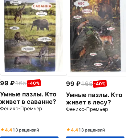
Р
(
Др
99
165
99
165
-40%
-40%
Умные пазлы. Кто
Умные пазлы. Кто
живет в саванне?
живет в лесу?
Феникс-Премьер
Феникс-Премьер
4.4
13 рецензий
4.4
13 рецензий