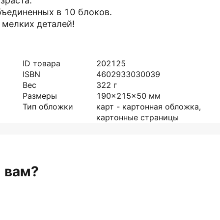
зраста.
бъединенных в 10 блоков.
 мелких деталей!
ID товара
202125
ISBN
4602933030039
Вес
322
г
Размеры
190x215x50
мм
Тип обложки
карт - картонная обложка,
картонные страницы
н вам?