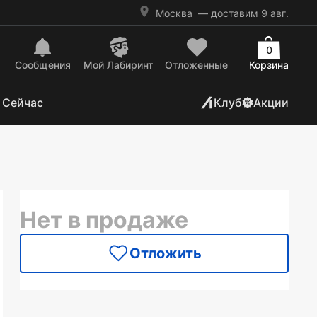
Москва
— доставим 9 авг.
0
Сообщения
Mой Лабиринт
Отложенные
Корзина
 Сейчас
Клуб
Акции
Нет в продаже
Отложить