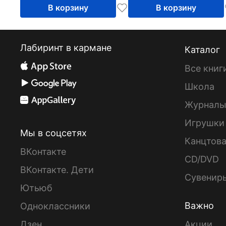
В корзину
В корзину
Лабиринт в кармане
Каталог
Все книг
Школа
Журнал
Игрушки
Мы в соцсетях
Канцтов
ВКонтакте
CD/DVD
ВКонтакте. Дети
Сувенир
Ютьюб
Важно
Одноклассники
Дзен
Акции