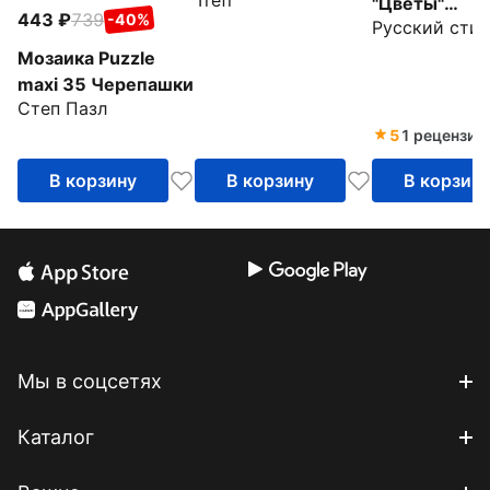
Trefl
путешествие,
"Цветы"
443
739
-40%
Русский стил
Фрозен2
(50234/035
Мозаика Puzzle
maxi 35 Черепашки
Степ Пазл
5
1 рецензия
В корзину
В корзину
В корзин
Мы в соцсетях
Каталог