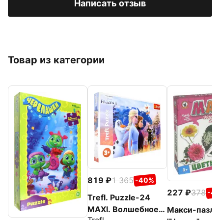
Написать отзыв
Товар из категории
819
1 365
-40%
227
378
-4
Trefl. Puzzle-24
MAXI. Волшебное
Макси-пазл