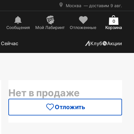
Москва
— доставим 9 авг.
0
Сообщения
Mой Лабиринт
Отложенные
Корзина
 Сейчас
Клуб
Акции
Нет в продаже
Отложить