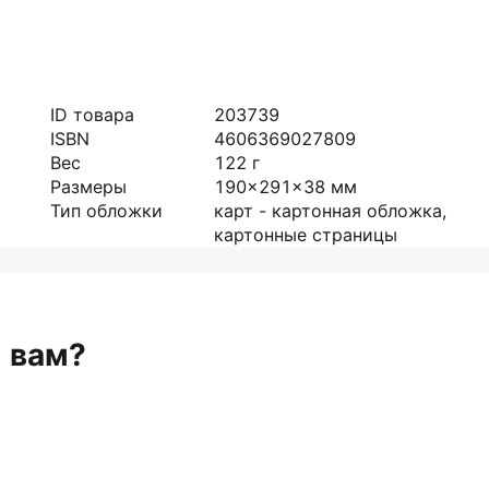
ID товара
203739
ISBN
4606369027809
Вес
122
г
Размеры
190x291x38
мм
Тип обложки
карт - картонная обложка,
картонные страницы
н вам?