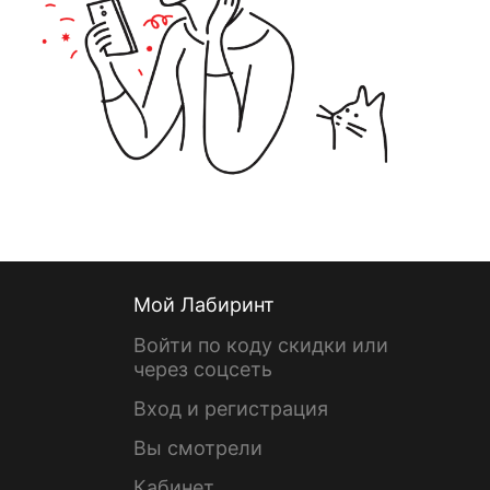
Мой Лабиринт
Войти по коду скидки или
через соцсеть
Вход и регистрация
Вы смотрели
Кабинет