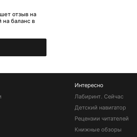
шет отзыв на
й на баланс в
Интересно
и
Лабиринт. Сейчас
Детский навигатор
ы
Рецензии читателей
Книжные обзоры