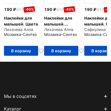
190
317
190
317
190
317
-40%
-40%
-4
Наклейки для
Наклейки для
Наклейки дл
малышей. Цвета
малышей.
малышей. О
Лихачева Алла
Лихачева Алла
Сафиулина А
Противоположност
много
Мозаика-Синтез
Мозаика-Синтез
Мозаика-Син
и
В корзину
В корзину
В корзин
Мы в соцсетях
Каталог