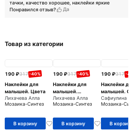
тачки, качество хорошее, наклейки яркие
Да
Понравился отзыв?
Товар из категории
190
317
190
317
190
317
-40%
-40%
-4
Наклейки для
Наклейки для
Наклейки дл
малышей. Цвета
малышей.
малышей. О
Лихачева Алла
Лихачева Алла
Сафиулина А
Противоположност
много
Мозаика-Синтез
Мозаика-Синтез
Мозаика-Син
и
В корзину
В корзину
В корзин