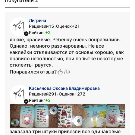
Покупатели 2
Лигрина
Рецензий
15
Оценок
+21
•
Рейтинг
+2
яркие, красивые. Ребенку очень понравились.
Однако, немного разочарованы. Не все
наклейки отклеиваются от основы хорошо, как
правило неполностью, при попытке некоторые
отклеить- рвутся.
Да
Понравился отзыв?
Касьянова Оксана Владимировна
Рецензий
291
Оценок
+272
•
Рейтинг
+3
заказала три штуки привезли все одинаковые