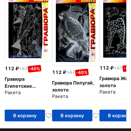
112
187
-4
112
187
-40%
112
187
-40%
Гравюра Жи
Гравюра
Гравюра Попугай,
золото
Египетские
золото
Ракета
Ракета
пирамиды, золото
Ракета
В корзину
В корзину
В корзин