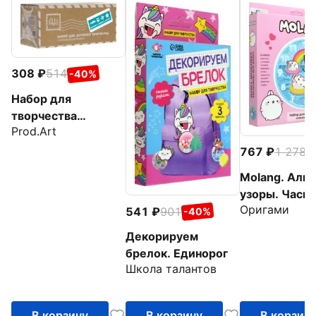
308
514
-40%
Набор для
творчества
Prod.Art
Морской
контейнер-
767
1 278
-
раскраска, в
Molang. Алм
ассортименте
узоры. Часы.
Оригами
Летний отды
541
901
-40%
Декорируем
брелок. Единорог
Школа талантов
В корзину
В корзину
В корзин