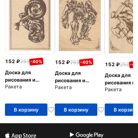
152
253
-40%
152
253
-40%
152
253
-4
Доска для
Доска для
Доска для
рисования и
рисования и
рисования и
Ракета
выжигания
Ракета
выжигания
Ракета
выжигания В
Мотоцикл
Трансформер
с саблей
большой
В корзину
В корзину
В корзин