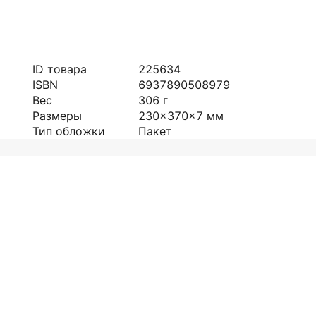
ID товара
225634
ISBN
6937890508979
Вес
306
г
Размеры
230x370x7
мм
Тип обложки
Пакет