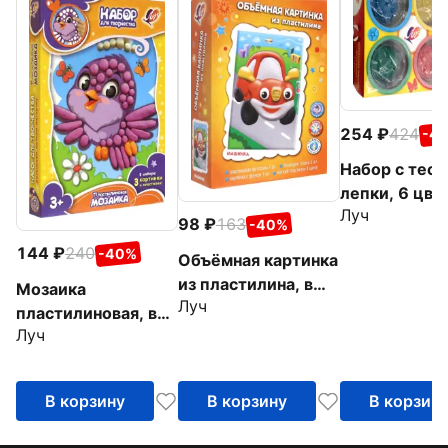
254
424
-4
Набор с тест
лепки, 6 цве
Луч
98
163
-40%
144
240
-40%
Объёмная картинка
из пластилина, в
Мозаика
Луч
ассортименте
пластилиновая, в
Луч
ассортименте
В корзину
В корзину
В корзин