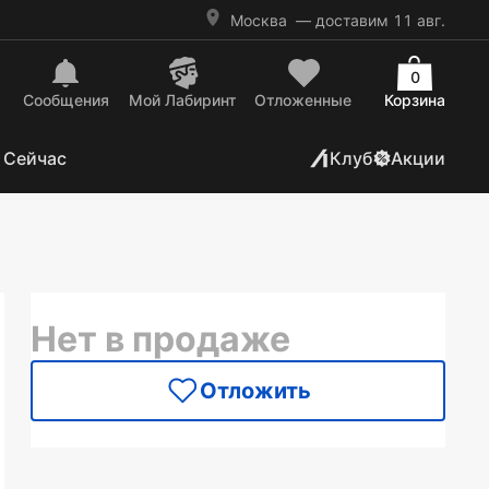
Москва
— доставим 11 авг.
0
Сообщения
Mой Лабиринт
Отложенные
Корзина
 Сейчас
Клуб
Акции
Нет в продаже
Отложить