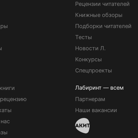
ы
Рецензии читателей
Книжные обзоры
ары
Подборки читателей
Тесты
ы
Новости Л.
Конкурсы
Спецпроекты
Лабиринт — всем
книги
 рецензию
Партнерам
каты
Наши вакансии
 нас
азы