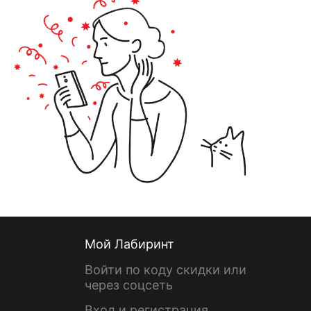
Мой Лабиринт
Войти по коду скидки или
через соцсеть
Вход и регистрация