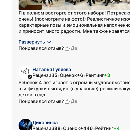
Я в полном восторге от этого набора! Потряс
очень! (посмотрите на фото!) Реалистичное из
характерные позы и эмоциональная наполненно
и приносит много радости. Мне также нравятся
Развернуть
Да
Понравился отзыв?
Наталья Гуляева
Рецензий
5
Оценок
+6
Рейтинг
+3
•
•
Ребенок 4 лет играет с огромным удовольствием
эти фигурки выглядят (в упаковке) решили заку
деток в сад.
Да
Понравился отзыв?
Диковинка
Рецензий
88
Оценок
+446
Рейтинг
+4
•
•