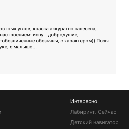
острых углов, краска аккуратно нанесена,
настроением: испуг, добродушие,
е-обезличенные обезьяны, с характером)) Позы
уке, с малышо...
Интересно
и
Лабиринт. Сейчас
Детский навигатор