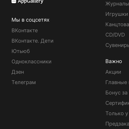
Журнал
Игрушки
Мы в соцсетях
Канцтов
ВКонтакте
CD/DVD
ВКонтакте. Дети
Сувенир
Ютьюб
Важно
Одноклассники
Дзен
Акции
Телеграм
Главные 
Бонус за
Сертифи
Только у
Предзак