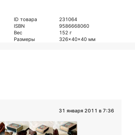
ID товара
231064
ISBN
9586668060
Вес
152
г
Размеры
326x40x40
мм
31 января 2011 в 7:36