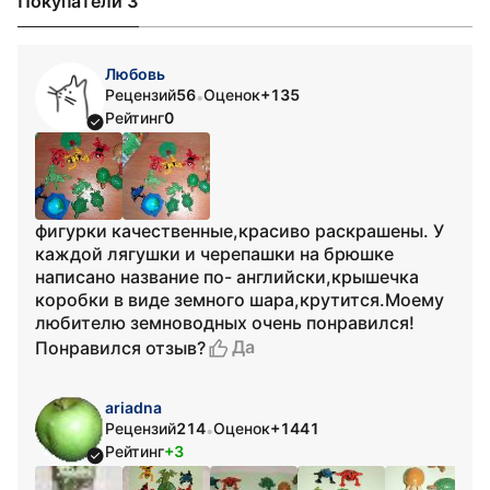
Покупатели 3
Любовь
Рецензий
56
Оценок
+135
•
Рейтинг
0
фигурки качественные,красиво раскрашены. У
каждой лягушки и черепашки на брюшке
написано название по- английски,крышечка
коробки в виде земного шара,крутится.Моему
любителю земноводных очень понравился!
Да
Понравился отзыв?
ariadna
Рецензий
214
Оценок
+1441
•
Рейтинг
+3