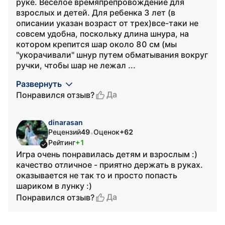
руке. Веселое времяпрепровождение для
взрослых и детей. Для ребенка 3 лет (в
описании указан возраст от трех)все-таки не
совсем удобна, поскольку длина шнура, на
котором крепится шар около 80 см (мы
"укорачивали" шнур путем обматывания вокруг
ручки, чтобы шар не лежал ...
Развернуть
Да
Понравился отзыв?
dinarasan
Рецензий
49
Оценок
+62
•
Рейтинг
+1
Игра очень понравилась детям и взрослым :)
качество отличное - приятно держать в руках.
оказывается не так то и просто попасть
шариком в лунку :)
Да
Понравился отзыв?