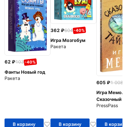
362
604
-40%
Игра Мозгобум
Ракета
62
103
-40%
Фанты Новый год
Ракета
605
1 008
-
Игра Мемо.
Сказочный Т
PressPass
В корзину
В корзину
В корзин