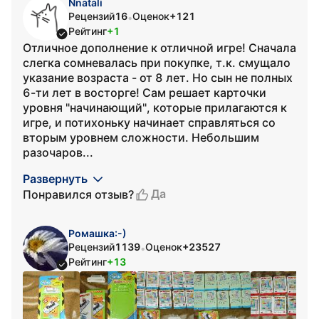
Nnatali
Рецензий
16
Оценок
+121
•
Рейтинг
+1
Отличное дополнение к отличной игре! Сначала
слегка сомневалась при покупке, т.к. смущало
указание возраста - от 8 лет. Но сын не полных
6-ти лет в восторге! Сам решает карточки
уровня "начинающий", которые прилагаются к
игре, и потихоньку начинает справляться со
вторым уровнем сложности. Небольшим
разочаров...
Развернуть
Да
Понравился отзыв?
Ромашка:-)
Рецензий
1139
Оценок
+23527
•
Рейтинг
+13