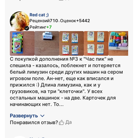
Red cat ;)
Рецензий
710
Оценок
+5442
•
Рейтинг
+7
С покупкой дополнения №3 к "Час пик" не
спешила - казалось, поблекнет и потеряется
белый лимузин среди других машин на сером
игровом поле. Ан-нет, еще как вписался и
прижился :) Длина лимузина, как и у
грузовиков, на три "клеточки". У всех
остальных машинок - на две. Карточек для
начинающих нет. То...
Развернуть
Да
Понравился отзыв?