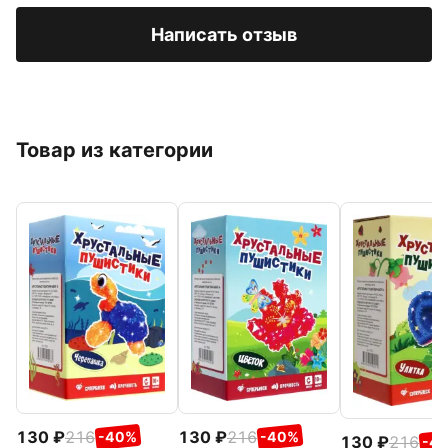
Написать отзыв
Товар из категории
130
216
130
216
-40%
-40%
130
216
-4