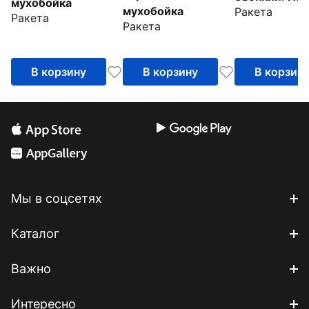
мухобойка
мухобойка
Ракета
опушке
Ракета
Ракета
В корзину
В корзину
В корзин
Мы в соцсетях
Каталог
Важно
Интересно