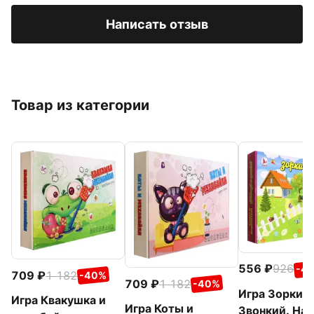
Написать отзыв
Товар из категории
556
926
-4
709
1 182
-40%
709
1 182
-40%
Игра Зоркий
Игра Квакушка и
Игра Коты и
Звонкий. На