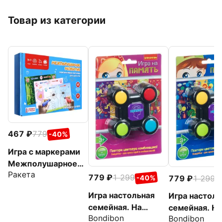
Товар из категории
467
779
-40%
Игра с маркерами
Межполушарное
Ракета
развитие №1
779
1 299
779
1 299
-40%
-
Игра настольная
Игра настоль
семейная. На
семейная. На
Bondibon
Bondibon
память
память