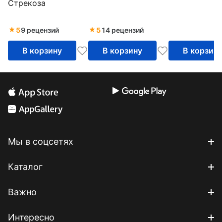
Стрекоза
(развивающая
настольная игра)
5
9 рецензий
5
14 рецензий
В корзину
В корзину
В корзин
Мы в соцсетях
Каталог
Важно
Интересно