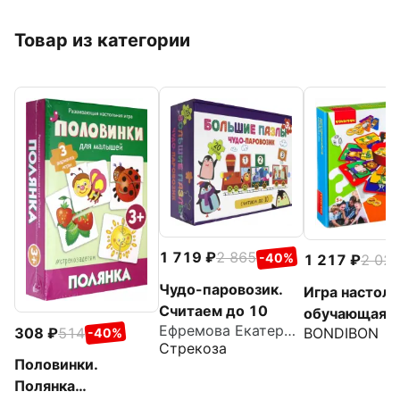
Товар из категории
1 719
2 865
-40%
1 217
2 02
Чудо-паровозик.
Игра настоль
Считаем до 10
обучающая
Ефремова Екатерина
BONDIBON
308
514
-40%
"Крутящийся
Стрекоза
(ВВ2418)
Половинки.
Полянка