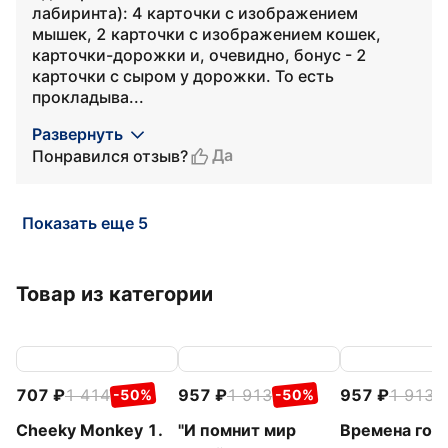
лабиринта): 4 карточки с изображением
мышек, 2 карточки с изображением кошек,
карточки-дорожки и, очевидно, бонус - 2
карточки с сыром у дорожки. То есть
прокладыва...
Развернуть
Да
Понравился отзыв?
Показать еще 5
Товар из категории
707
1 414
957
1 913
957
1 913
-50%
-50%
-
Cheeky Monkey 1.
"И помнит мир
Времена года