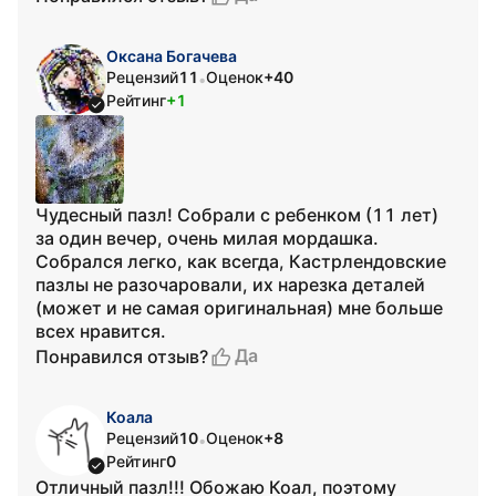
Оксана Богачева
Рецензий
11
Оценок
+40
•
Рейтинг
+1
Чудесный пазл! Собрали с ребенком (11 лет)
за один вечер, очень милая мордашка.
Собрался легко, как всегда, Кастрлендовские
пазлы не разочаровали, их нарезка деталей
(может и не самая оригинальная) мне больше
всех нравится.
Да
Понравился отзыв?
Коала
Рецензий
10
Оценок
+8
•
Рейтинг
0
Отличный пазл!!! Обожаю Коал, поэтому