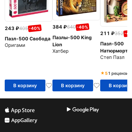
384
640
-40%
243
405
-40%
211
352
-4
Пазлы-500 King
Пазл-500 Свобода
Пазл-500
Lion
Оригами
Натюрморт с
Хатбер
Степ Пазл
крыжовнико
5
1 рецензия
В корзину
В корзину
В корзин