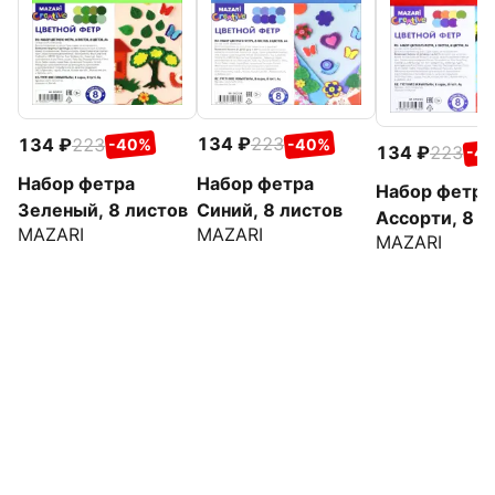
134
223
134
223
-40%
-40%
134
223
-4
Набор фетра
Набор фетра
Набор фетра
Синий, 8 листов
Зеленый, 8 листов
Ассорти, 8 ц
MAZARI
MAZARI
MAZARI
8 листов