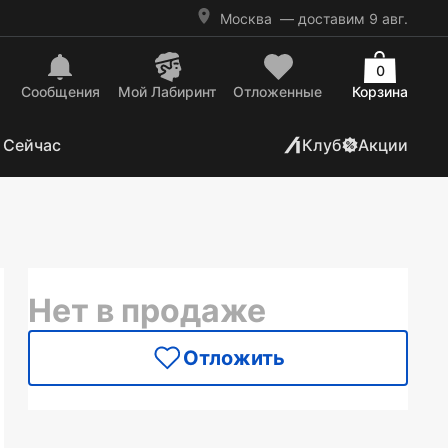
Москва
— доставим 9 авг.
0
Сообщения
Mой Лабиринт
Отложенные
Корзина
 Сейчас
Клуб
Акции
Нет в продаже
Отложить