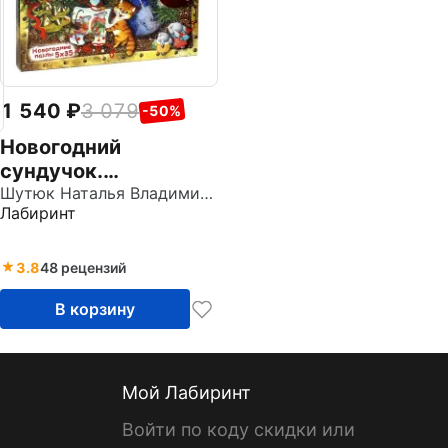
1 540
3 079
-50%
Новогодний
сундучок.
Новогодние пазлы.
Шутюк Наталья Владимировна
Лабиринт
5х35
3.8
48 рецензий
В корзину
Мой Лабиринт
Войти по коду скидки или