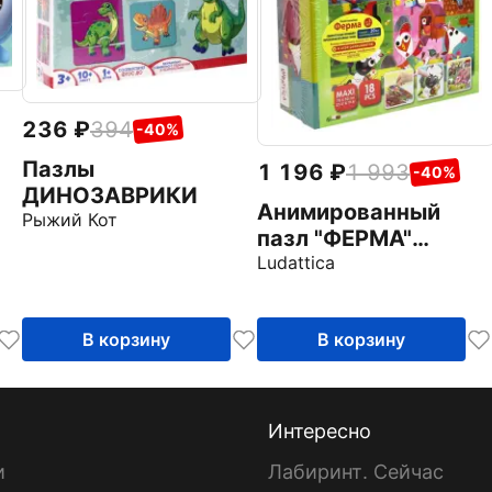
236
394
-40%
Пазлы
1 196
1 993
-40%
ДИНОЗАВРИКИ
Анимированный
Рыжий Кот
пазл "ФЕРМА"
(58037)
Ludattica
В корзину
В корзину
Интересно
и
Лабиринт. Сейчас