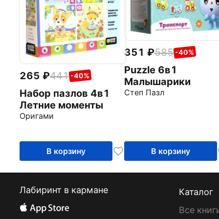
351
585
-40%
Puzzle 6в1
265
441
-40%
Малышарики
Набор пазлов 4в1
Степ Пазл
Летние моменты
Оригами
В корзину
В корзину
Лабиринт в кармане
Каталог
Все книг