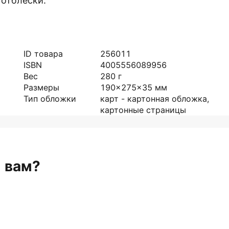
 отблески.
ID товара
256011
ISBN
4005556089956
Вес
280
г
Размеры
190x275x35
мм
Тип обложки
карт - картонная обложка,
картонные страницы
н вам?