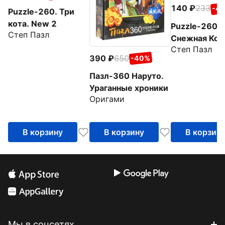
140
233
-4
Puzzle-260. Три
кота. New 2
Puzzle-260.
Степ Пазл
Снежная Кор
Степ Пазл
390
650
-40%
Пазл-360 Наруто.
Ураганные хроники
Оригами
В корзину
В корзину
В корзин
Мы в соцсетях