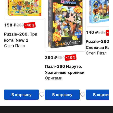
158
263
-40%
140
233
-4
Puzzle-260. Три
кота. New 2
Puzzle-260.
Степ Пазл
Снежная Кор
Степ Пазл
390
650
-40%
Пазл-360 Наруто.
Ураганные хроники
Оригами
В корзину
В корзину
В корзин