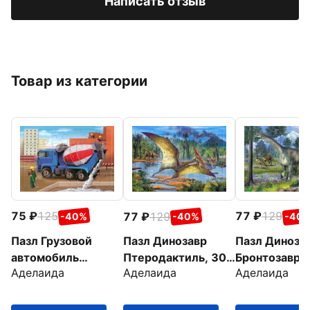
Написать отзыв
Товар из категории
75
125
77
129
77
129
-40%
-40
-40%
Пазл Грузовой
Пазл Диноза
Пазл Динозавр
автомобиль
Бронтозавр, 
Птеродактиль, 30
Аделаида
Аделаида
Аделаида
Бетономешалка, 24
элементов
элементов
элемента