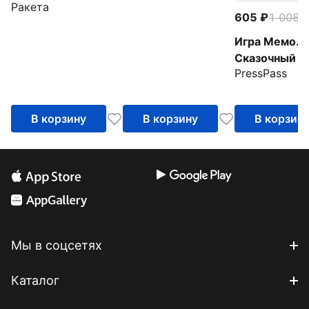
Ракета
605
1 008
-
Игра Мемо.
Сказочный Т
PressPass
В корзину
В корзину
В корзин
Мы в соцсетях
Каталог