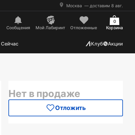
Москва
— доставим 8 авг.
0
Сообщения
Mой Лабиринт
Отложенные
Корзина
 Сейчас
Клуб
Акции
Нет в продаже
Отложить