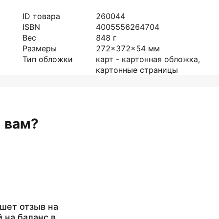
ID товара
260044
ISBN
4005556264704
Вес
848
г
Размеры
272x372x54
мм
Тип обложки
карт - картонная обложка,
картонные страницы
н вам?
шет отзыв на
й на баланс в