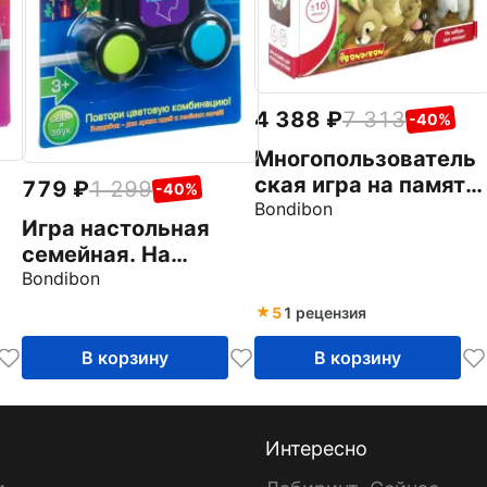
4 388
7 313
-40%
Многопользователь
ская игра на память
779
1 299
-40%
Кролики
Bondibon
Игра настольная
семейная. На
память
Bondibon
5
1 рецензия
В корзину
В корзину
Интересно