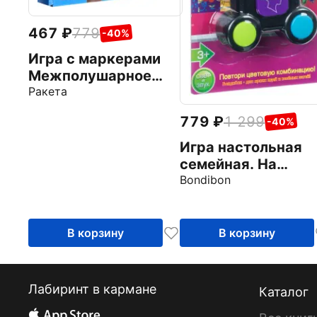
467
779
-40%
Игра с маркерами
Межполушарное
развитие №1
Ракета
779
1 299
-40%
Игра настольная
семейная. На
память
Bondibon
В корзину
В корзину
Лабиринт в кармане
Каталог