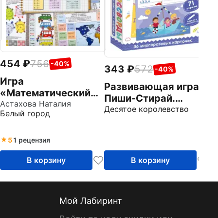
454
756
-40%
343
572
-40%
Игра
Развивающая игра
«Математический
Пиши-Стирай.
наборщик». Квест-
Астахова Наталия
Ребусы,
Десятое королевство
Белый город
тренажер устного
кроссворды
счета. Сложение и
вычитание в
5
1 рецензия
пределах 1000
В корзину
В корзину
Мой Лабиринт