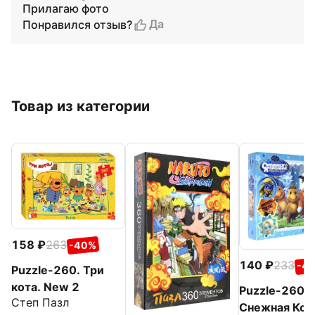
Прилагаю фото
Да
Понравился отзыв?
Товар из категории
158
263
-40%
140
233
-4
Puzzle-260. Три
кота. New 2
Puzzle-260.
Степ Пазл
Снежная Кор