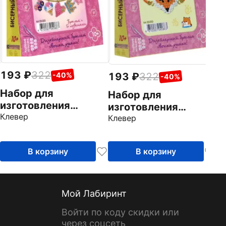
193
322
193
322
-40%
-40%
Набор для
Набор для
изготовления
изготовления
браслета с
Клевер
украшения
Клевер
подвесками
"Лисичка-браслет"
"Волшебный"
В корзину
В корзину
Мой Лабиринт
Войти по коду скидки или
через соцсеть