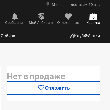
Москва
— доставим 10 авг.
0
Сообщения
Mой Лабиринт
Отложенные
Корзина
 Сейчас
Клуб
Акции
Нет в продаже
Отложить