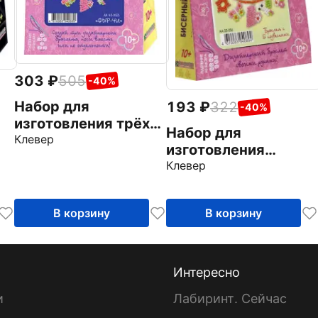
303
505
-40%
Набор для
193
322
-40%
изготовления трёх
Набор для
бисерных браслетов
Клевер
а
изготовления
"Фыр-чи"
браслета с
Клевер
подвесками "Яркий"
В корзину
В корзину
Интересно
и
Лабиринт. Сейчас