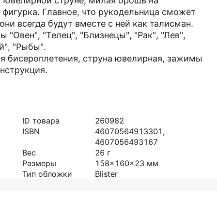
" ювелирной струне, милая брошь на
 фигурка. Главное, что рукодельница сможет
 они всегда будут вместе с ней как талисман.
"Овен", "Телец", "Близнецы", "Рак", "Лев",
й", "Рыбы".
для бисероплетения, струна ювелирная, зажимы
инструкция.
ID товара
260982
ISBN
46070564913301,
4607056493167
Вес
26
г
Размеры
158x160x23
мм
Тип обложки
Blister