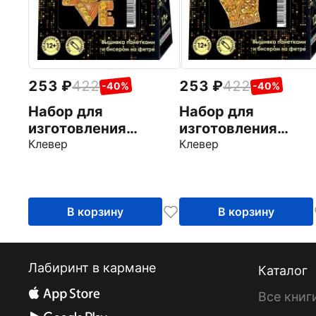
253
422
253
422
-40%
-40%
Набор для
Набор для
изготовления
изготовления
украшений "Лав и
Клевер
украшений «Корон
Клевер
Сердце. Золотые
и звезда. Золотые
патчи", 2 броши
патчи», 2 броши
В корзину
В корзину
Лабиринт в кармане
Каталог
Все книг