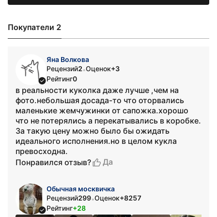
Покупатели 2
Яна Волкова
Рецензий
2
Оценок
+3
•
Рейтинг
0
в реальности куколка даже лучше ,чем на
фото.небольшая досада-то что оторвались
маленькие жемчужинки от сапожка.хорошо
что не потерялись а перекатывались в коробке.
За такую цену можно было бы ожидать
идеального исполнения.но в целом кукла
превосходна.
Да
Понравился отзыв?
Обычная москвичка
Рецензий
299
Оценок
+8257
•
Рейтинг
+28